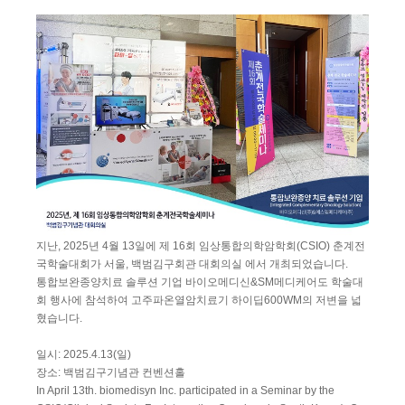
지난, 2025년 4월 13일에 제 16회 임상통합의학암학회(CSIO) 춘계전
국학술대회가 서울, 백범김구회관 대회의실 에서 개최되었습니다.
통합보완종양치료 솔루션 기업 바이오메디신&SM메디케어도 학술대
회 행사에 참석하여 고주파온열암치료기 하이딥600WM의 저변을 넓
혔습니다.
일시: 2025.4.13(일)
장소: 백범김구기념관 컨벤션홀
In April 13th. biomedisyn Inc. participated in a Seminar by the