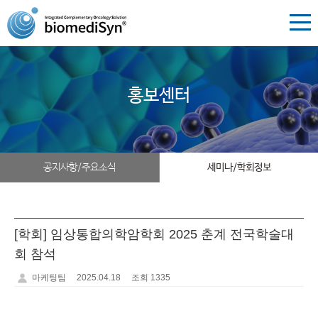
홍보센터
공지사항/주요소식
세미나/학회정보
[학회] 임상통합의학암학회 2025 춘계 전국학술대
회 참석
마케팅팀
2025.04.18
조회 1335