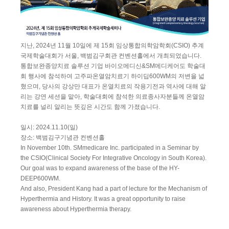
지난, 2024년 11월 10일에 제 15회 임상통합의학암학회(CSIO) 추계
국제학술대회가 서울, 백범김구회관 컨벤션홀에서 개최되었습니다.
통합보완종양치료 솔루션 기업 바이오메디신&SM메디케어도 학술대
회 행사에 참석하여 고주파온열암치료기 하이딥600WM의 저변을 넓
혔으며, 당사의 강상만 대표가 온열치료의 작용기전과 역사에 대해 알
리는 강연 세션을 맡아, 학술대회에 참석한 의료종사자분들께 온열암
치료를 널리 알리는 뜻깊은 시간도 함께 가졌습니다.
일시: 2024.11.10(일)
장소: 백범김구기념관 컨벤션홀
In November 10th. SMmedicare Inc. participated in a Seminar by
the CSIO(Clinical Society For Integrative Oncology in South Korea).
Our goal was to expand awareness of the base of the HY-
DEEP600WM.
And also, President Kang had a part of lecture for the Mechanism of
Hyperthermia and History. It was a great opportunity to raise
awareness about Hyperthermia therapy.